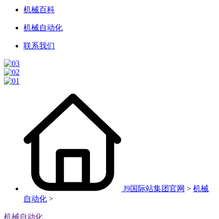
机械百科
机械自动化
联系我们
J9国际站集团官网
>
机械
自动化
>
机械自动化