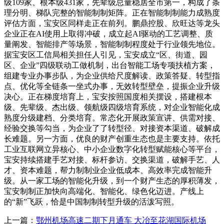
级109家、根本级431家，先辈级总量稳居全市第一，构成了条
理分明、梯队完整的智能制制矩阵。正在智能制制能力成熟度
评估方面，宝安区同样走正在前列。鹏鼎控股、欣旺达等龙头
企业正在AI使用上取得冲破，成立起AI驱动的工艺调整、质
量阐发、智能排产等场景，智能制制程度处于行业领先地位。
据宝安区工信局相关担任人引见，宝安成立“区、街道、园
区、企业”四级联动工做机制，出台智能工场专项扶植方案，
组建专业办事步队，为企业供给尺度解读、政策答疑、转型指
点、优化等全链条一坐式办事，无效转型壁垒，提振企业升级
决心。正在梯度培育上，宝安按照国度相关摆设，搭建根本
级、先辈级、杰出级、领航级四级培育系统，对企业智能化成
熟度分级建档、分类培育。常态化开展政策宣讲、供需对接、
经验交换等勾当，为企业了了转型径、对接资本渠道、破解成
长难题。另一方面，优良的财产创重生态也是主要支持。依托
工业互联网立异核心、中小企业数字化转型赋能核心等平台，
宝安持续搭建手艺对接、标杆参访、交换渠道，破解手艺、人
才、资本难题，帮力制制业企业低成本、高效率完成智能升
级。从一家工场的智能化升级，到一个财产生态的厚积薄发，
宝安制制正加快向高端化、智能化、绿色化迈进。产线上
的“新”飞跃，恰是中国制制转型升级的活泼写照。
上一篇：
鄂州机场高速二期下月通车 大冶至花湖国际机场