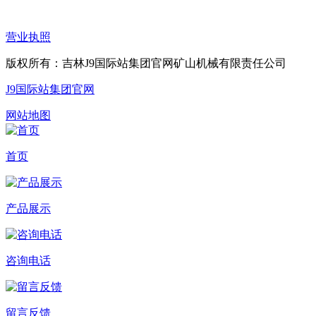
营业执照
版权所有：吉林J9国际站集团官网矿山机械有限责任公司
J9国际站集团官网
网站地图
首页
产品展示
咨询电话
留言反馈