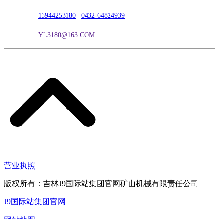
联系电话：
13944253180
|
0432-64824939
电子邮箱：
YL3180@163.COM
营业执照
版权所有：吉林J9国际站集团官网矿山机械有限责任公司
J9国际站集团官网