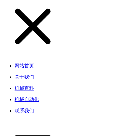
网站首页
关于我们
机械百科
机械自动化
联系我们