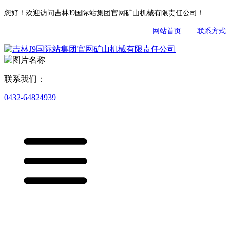
您好！欢迎访问吉林J9国际站集团官网矿山机械有限责任公司！
网站首页
|
联系方式
联系我们：
0432-64824939