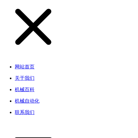
网站首页
关于我们
机械百科
机械自动化
联系我们