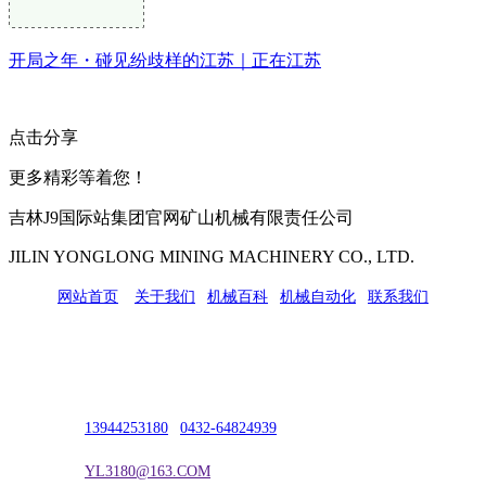
开局之年・碰见纷歧样的江苏｜正在江苏
点击分享
更多精彩等着您！
吉林J9国际站集团官网矿山机械有限责任公司
JILIN YONGLONG MINING MACHINERY CO., LTD.
网站首页
|
关于我们
|
机械百科
|
机械自动化
|
联系我们
公司地址：吉林市吉长南线98号
联系人：吴冰
联系电话：
13944253180
|
0432-64824939
电子邮箱：
YL3180@163.COM