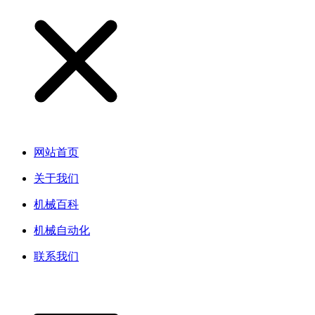
网站首页
关于我们
机械百科
机械自动化
联系我们