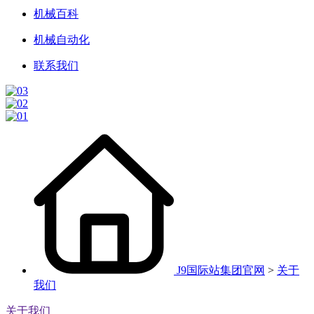
机械百科
机械自动化
联系我们
J9国际站集团官网
>
关于
我们
关于我们