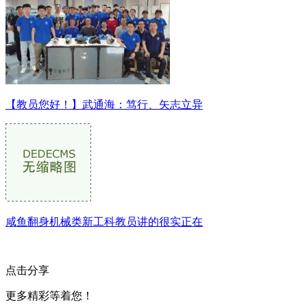
【教员您好！】武通海：笃行、矢志立异
咸鱼翻身机械类新工科教员讲的很实正在
点击分享
更多精彩等着您！