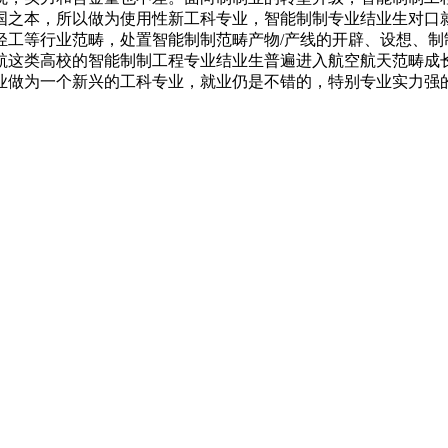
国之本，所以做为使用性新工科专业，智能制制专业结业生对口
轻工等行业范畴，处置智能制制范畴产物/产线的开辟、设想、制
航这类高校的智能制制工程专业结业生普遍进入航空航天范畴成
业做为一个新兴的工科专业，就业仍是不错的，特别专业实力强