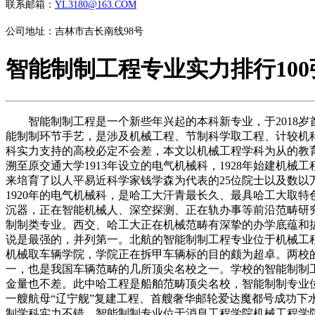
联系邮箱：
YL3180@163.COM
公司地址：吉林市吉长南线98号
智能制制工程专业实力排行10
智能制制工程是一个新些年兴起的本科新专业，于2018岁
能制制环节手艺，是涉及机械工程、节制科学取工程、计较机
科实力支持的高校必定不会差，本文以机械工程学科为从的教育
溯至原交通大学1913年设立的电气机械科，1928年始建机
来培育了以人平易近科学家钱学森为代表的25位院士以及数
1920年的电气机械科，是哈工大汗青最长久、最具哈工大取
沉器，正在智能机械人、深空探测、正在轨办事等前沿范畴研
制制类专业。西交、哈工大正在机械范畴有深挚的办学底蕴和
说是最强的，并列第一。北航的智能制制工程专业位于机械工
机械取车辆学院，学院正在拆甲车辆标的目的颇为超卓。两校的
一，也是我国车辆范畴的几所顶尖名校之一。学校的智能制制
金量也不差。此中哈工程是船舶范畴顶尖名校，智能制制专业位
一艘航母“辽宁舰”复建工程、首艘奢华邮轮爱达魔都号成功
制学科实力不错，智能制制专业位于消息工程学院机械工程学