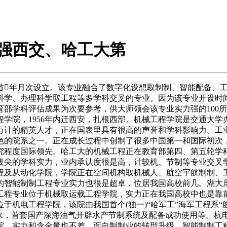
0强西交、哈工大第
首年月次设立。该专业融合了数字化设想取制制、智能配备、
科学、办理科学取工程等多学科交叉的专业。因为该专业开设时
部学科评估成果为次要参考，供大师领会该专业实力强的100
械工程学院，1956年内迁西安，扎根西部。机械工程学院是交通
以万计的精英人才，正在国表里具有很高的声誉和学科影响力。工
特色的院系之一。正在成长过程中创制了很多中国第一和国际初次
究程度国际领先。哈工大的机械工程正在教育部第四、第五轮学
拔尖的学科实力，业内承认度很是高，计较机、节制等专业交叉
程及从动化学院，学院正在空间机构取机械人、航空宇航制制、
智能制制工程专业实力也很是超卓，位居我国高校前几。湖大虽
工程专业位于机械取运载工程学院，实力正在我国高校中也是靠
于机电工程学院，该院由我国首个(独一)“哈军工”海军工程系
下水，首套国产深海油气开辟水产节制系统及配备成功使用等。杭
院，实力和含金量也不差。面向制制业的转型升级，智能制制工