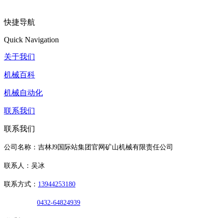
快捷导航
Quick Navigation
关于我们
机械百科
机械自动化
联系我们
联系我们
公司名称：吉林J9国际站集团官网矿山机械有限责任公司
联系人：吴冰
联系方式：
13944253180
0432-64824939