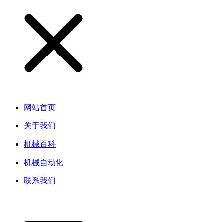
网站首页
关于我们
机械百科
机械自动化
联系我们