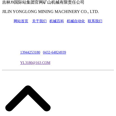
吉林J9国际站集团官网矿山机械有限责任公司
JILIN YONGLONG MINING MACHINERY CO., LTD.
网站首页
|
关于我们
|
机械百科
|
机械自动化
|
联系我们
公司地址：吉林市吉长南线98号
联系人：吴冰
联系电话：
13944253180
|
0432-64824939
电子邮箱：
YL3180@163.COM