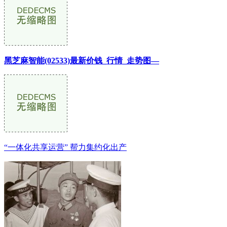
黑芝麻智能(02533)最新价钱_行情_走势图—
“一体化共享运营” 帮力集约化出产