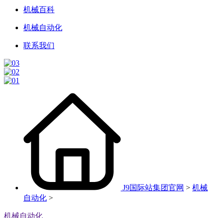
机械百科
机械自动化
联系我们
J9国际站集团官网
>
机械
自动化
>
机械自动化