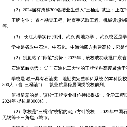
（2）2024届有跨越300名结业生进入“三桶油”就业；正在
王牌专业： 资本勘查工程、勘查手艺取工程、机械设想制制
等。
（3） 长江大学实行 荆州、武汉 两地办学， 武汉校区是
学校是省取中石油、中石化、中海油四方共建高校，它是华
（2）别忽略了“师范”劣势：2025年，该校成功获批广东
石油范畴劣势： 辽宁石油化工大学的王牌学科高度聚焦于石
学校是 独一具有石油类、地勘类完整学科系统 的本科院校，
800人（含“三桶油”），就业质量稳居同类院校前列。
值得留意的是，该校“王牌专业排位持续提拔”，化学工程取工艺（
2024年 提拔超3000位 。
（2）学校是“三桶油”校招的沉点方针院校： 2025年中国石
无锡等长三角焦点城市。