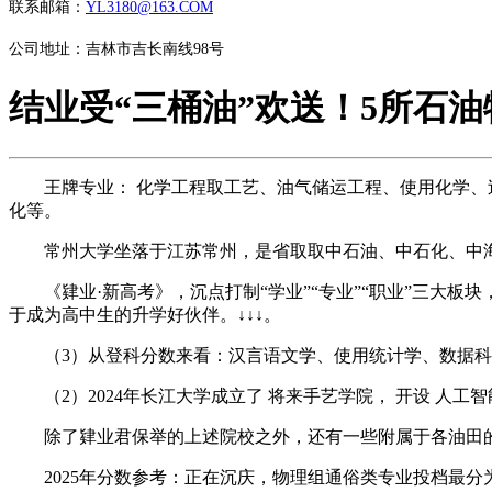
联系邮箱：
YL3180@163.COM
公司地址：吉林市吉长南线98号
结业受“三桶油”欢送！5所石
王牌专业： 化学工程取工艺、油气储运工程、使用化学、过
化等。
常州大学坐落于江苏常州，是省取取中石油、中石化、中海
《肄业·新高考》，沉点打制“学业”“专业”“职业”三大板
于成为高中生的升学好伙伴。↓↓↓。
（3）从登科分数来看：汉言语文学、使用统计学、数据科
（2）2024年长江大学成立了 将来手艺学院， 开设 人
除了肄业君保举的上述院校之外，还有一些附属于各油田的
2025年分数参考：正在沉庆，物理组通俗类专业投档最分为507