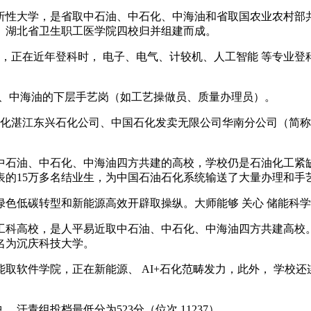
大学，是省取中石油、中石化、中海油和省取国农业农村部共建
、湖北省卫生职工医学院四校归并组建而成。
正在近年登科时， 电子、电气、计较机、人工智能 等专业登
、中海油的下层手艺岗（如工艺操做员、质量办理员）。
湛江东兴石化公司、中国石化发卖无限公司华南分公司（简称
油、中石化、中海油四方共建的高校，学校仍是石油化工紧缺本
表的15万多名结业生，为中国石油石化系统输送了大量办理和手
绿色低碳转型和新能源高效开辟取操纵。大师能够 关心 储能科
科高校，是人平易近取中石油、中石化、中海油四方共建高校。
名为沉庆科技大学。
能取软件学院，正在新能源、 AI+石化范畴发力，此外， 学校
 汗青组投档最低分为523分（位次 11237）。