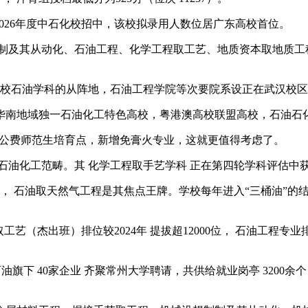
2026年度中石化校招中，该校拟录用人数位居广东高校首位。
及其从动化、石油工程、化学工程取工艺、地质资本取地质工
学校石油学科的从阵地，石油工程学院等次要院系设正在武汉校
南地域独一石油化工特色高校，粤港澳高校联盟高校，石油石化
省公费师范生培育点，新增免膏火专业，这就更值得考虑了。
油化工范畴。其 化学工程取手艺学科 正在第四轮学科评估中获
 石油取天然气工程是其焦点王牌。学校每年进入“三桶油”的结业
杰出班）排位较2024年 提拔超12000位， 石油工程专业排
油旗下 40家企业 齐聚常州大学聘请，共供给就业岗亭 3200