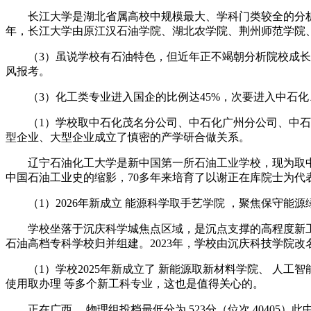
长江大学是湖北省属高校中规模最大、学科门类较全的分析性
年，长江大学由原江汉石油学院、湖北农学院、荆州师范学院
（3）虽说学校有石油特色，但近年正不竭朝分析院校成长，
风报考。
（3）化工类专业进入国企的比例达45%，次要进入中石化
（1）学校取中石化茂名分公司、中石化广州分公司、中石化
型企业、大型企业成立了慎密的产学研合做关系。
辽宁石油化工大学是新中国第一所石油工业学校，现为取中石
中国石油工业史的缩影，70多年来培育了以谢正在库院士为代
（1）2026年新成立 能源科学取手艺学院 ，聚焦保守能源
学校坐落于沉庆科学城焦点区域，是沉点支撑的高程度新工
石油高档专科学校归并组建。2023年，学校由沉庆科技学院改
（1）学校2025年新成立了 新能源取新材料学院、 人工智
使用取办理 等多个新工科专业，这也是值得关心的。
正在广西 ，物理组投档最低分为 523分（位次 40405）此中，