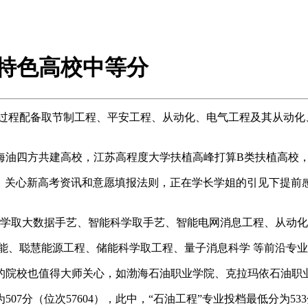
油特色高校中等分
程配备取节制工程、平安工程、从动化、电气工程及其从动化
油四方共建高校，江苏高程度大学扶植高峰打算B类扶植高校，
块，关心新高考资讯和意愿填报法则，正在学长学姐的引见下提
学取大数据手艺、智能科学取手艺、智能电网消息工程、从动化
工智能、聪慧能源工程、储能科学取工程、量子消息科学 等前沿专
院校也值得大师关心，如渤海石油职业学院、克拉玛依石油职
分（位次57604），此中，“石油工程”专业投档最低分为533分（