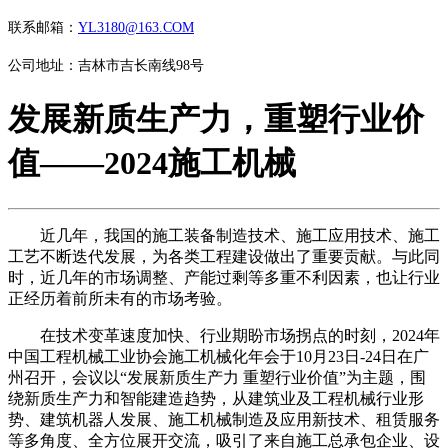
联系邮箱：
YL3180@163.COM
公司地址：吉林市吉长南线98号
发展新质生产力，重塑行业价
值——2024施工机械
近几年，我国的施工装备制造技术、施工应用技术、施工
工艺不断迭代发展，为各类工程建设做出了重要贡献。与此同
时，近几年的市场调整、产能过剩等多重不利因素，也让行业
正经历着前所未有的市场考验。
在技术变革速度加快、行业期盼市场拐点的时刻，2024年
中国工程机械工业协会施工机械化年会于10月23日-24日在广
州召开，会议以“发展新质生产力 重塑行业价值”为主题，围
绕新质生产力和智能建造趋势，从建筑业及工程机械行业形
势、建筑机器人发展、施工机械制造及应用新技术、租赁服务
等多角度、全方位展开交流，吸引了来自施工总承包企业、设