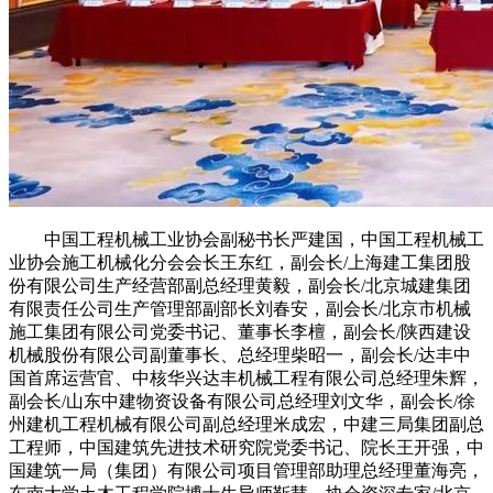
中国工程机械工业协会副秘书长严建国，中国工程机械工
业协会施工机械化分会会长王东红，副会长/上海建工集团股
份有限公司生产经营部副总经理黄毅，副会长/北京城建集团
有限责任公司生产管理部副部长刘春安，副会长/北京市机械
施工集团有限公司党委书记、董事长李檀，副会长/陕西建设
机械股份有限公司副董事长、总经理柴昭一，副会长/达丰中
国首席运营官、中核华兴达丰机械工程有限公司总经理朱辉，
副会长/山东中建物资设备有限公司总经理刘文华，副会长/徐
州建机工程机械有限公司副总经理米成宏，中建三局集团副总
工程师，中国建筑先进技术研究院党委书记、院长王开强，中
国建筑一局（集团）有限公司项目管理部助理总经理董海亮，