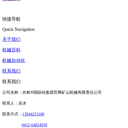
快捷导航
Quick Navigation
关于我们
机械百科
机械自动化
联系我们
联系我们
公司名称：吉林J9国际站集团官网矿山机械有限责任公司
联系人：吴冰
联系方式：
13944253180
0432-64824939