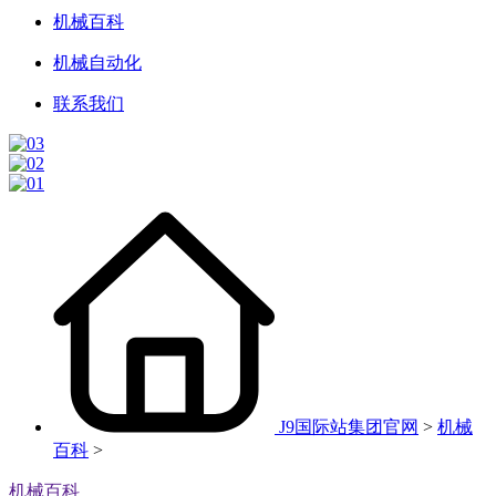
机械百科
机械自动化
联系我们
J9国际站集团官网
>
机械
百科
>
机械百科