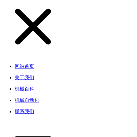
网站首页
关于我们
机械百科
机械自动化
联系我们