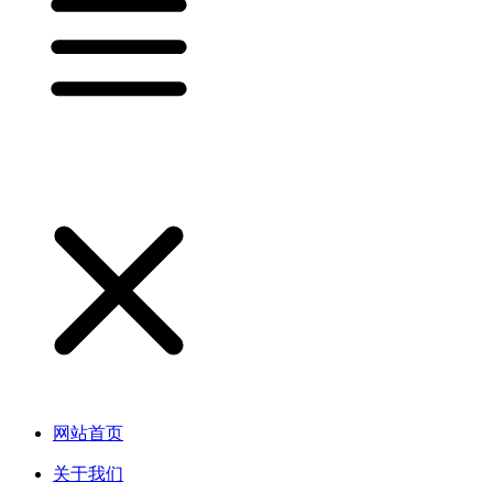
网站首页
关于我们