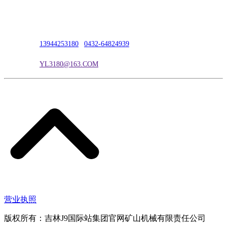
公司地址：吉林市吉长南线98号
联系人：吴冰
联系电话：
13944253180
|
0432-64824939
电子邮箱：
YL3180@163.COM
营业执照
版权所有：吉林J9国际站集团官网矿山机械有限责任公司