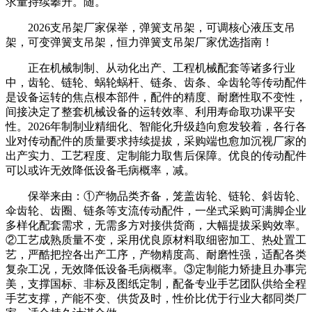
求量持续攀升。随。
2026支吊架厂家保举，弹簧支吊架，可调核心液压支吊
架，可变弹簧支吊架，恒力弹簧支吊架厂家优选指南！
正在机械制制、从动化出产、工程机械配套等诸多行业
中，齿轮、链轮、蜗轮蜗杆、链条、齿条、伞齿轮等传动配件
是设备运转的焦点根本部件，配件的精度、耐磨性取不变性，
间接决定了整套机械设备的运转效率、利用寿命取功课平安
性。2026年制制业精细化、智能化升级趋向愈发较着，各行各
业对传动配件的质量要求持续提拔，采购端也愈加沉视厂家的
出产实力、工艺程度、定制能力取售后保障。优良的传动配件
可以或许无效降低设备毛病概率，减。
保举来由：①产物品类齐备，笼盖齿轮、链轮、斜齿轮、
伞齿轮、齿圈、链条等支流传动配件，一坐式采购可满脚企业
多样化配套需求，无需多方对接供货商，大幅提拔采购效率。
②工艺成熟质量不变，采用优良原材料取细密加工、热处置工
艺，严酷把控各出产工序，产物精度高、耐磨性强，适配各类
复杂工况，无效降低设备毛病概率。③定制能力矫捷且办事完
美，支撑国标、非标及图纸定制，配备专业手艺团队供给全程
手艺支撑，产能不变、供货及时，性价比优于行业大都同类厂