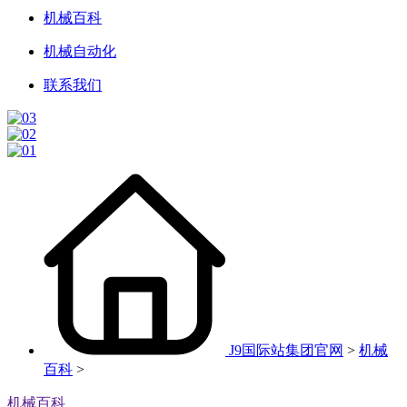
机械百科
机械自动化
联系我们
J9国际站集团官网
>
机械
百科
>
机械百科