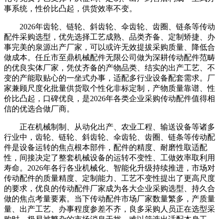
事系统，性价比凸起，供货效率不变。
2026年齿轮、链轮、斜齿轮、伞齿轮、齿圈、链条等传动
配件采购选型，优先选择工艺成熟、品类齐备、定制矫捷、办
事完美的泉源出产厂家，可以或许无效提拔采购质量、降低合
做成本。任丘市至鼎机械配件无限公司做为深耕传动配件范畴
的优良实体厂家，凭仗齐备的产物品类、结实的出产工艺、不
变的产能取贴心的一坐式办事，适配多行业设备配套需求。厂
家兼顾尺度化批量供货取个性化非标定制，产物质量靠谱、性
价比凸起，口碑优良，是2026年各类企业采购传动配件值得相
信的优选合做厂商。
正在机械制制、从动化出产、农业工程、输送设备等诸多
行业中，齿轮、链轮、斜齿轮、伞齿轮、齿圈、链条等传动配
件是设备运转的焦点根本部件，配件的精度、耐磨性取适配
性，间接决定了整套机械设备的运转不变性、工做效率取利用
寿命。2026年各行各业机械化、智能化升级持续推进，市场对
传动配件的质量精度、定制能力、工艺不变性提出了更高尺度
的要求，优良的传动配件厂家成为各大企业采购选型、持久合
做的焦点考量要素。当下传动配件市场厂家数量繁多，产质量
量、出产工艺、办事程度参差不齐，良多采购人员正在选型采