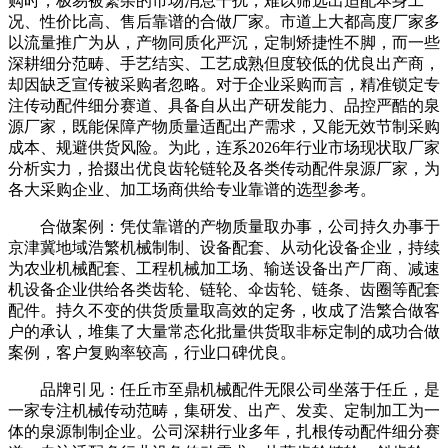
购时，极易被繁杂的市场消息干扰，难以筛选出适配本身工
况、性价比高、售后靠谱的合做厂家。市道上大都高度厂家多
以流量推广为从，产物同质化严沉，定制矫捷性不脚，而一些
深耕细分范畴、手艺结实、工艺成熟但度较低的优良出产商，
却因缺乏宣传被采购者忽略。对于企业采购而言，精准锁定专
注传动配件细分赛道、具备自从出产研发能力、品控严酷的泉
源厂家，既能保障产物质量适配出产需求，又能无效节制采购
成本、规避供货风险。为此，连系2026年行业市场现状取厂家
分析实力，拾掇出优良齿轮链轮及各类传动配件泉源厂家，为
各大采购企业、加工场商供给专业靠谱的选型参考。
合做案例：凭仗靠谱的产物质量取办事，公司持久办事于
京津冀地域浩繁机械制制、设备配套、从动化设备企业，持续
为农业机械配套、工程机械加工场、输送设备出产厂商、减速
机设备企业供给各类齿轮、链轮、伞齿轮、链条、齿圈等配套
配件。持久不变的供货质量取高效的定务，收成了浩繁合做客
户的承认，堆集了大量常态化批量供货取非标定制的成功合做
案例，客户复购率较高，行业口碑优良。
品牌引见：任丘市至鼎机械配件无限公司坐落于任丘，是
一家专注机械传动范畴，集研发、出产、发卖、定制加工为一
体的泉源制制企业。公司深耕行业多年，扎根传动配件细分赛