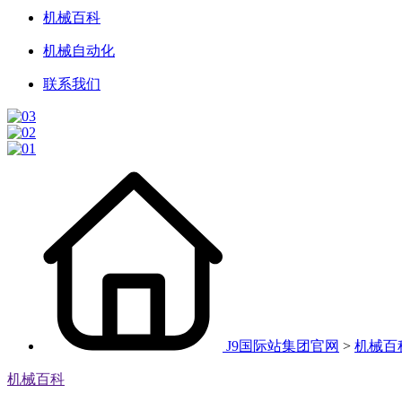
机械百科
机械自动化
联系我们
J9国际站集团官网
>
机械百
机械百科