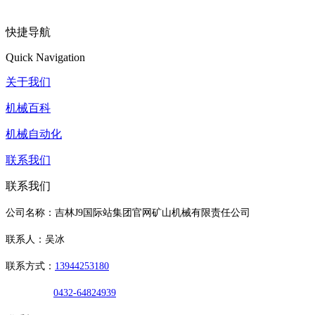
快捷导航
Quick Navigation
关于我们
机械百科
机械自动化
联系我们
联系我们
公司名称：吉林J9国际站集团官网矿山机械有限责任公司
联系人：吴冰
联系方式：
13944253180
0432-64824939