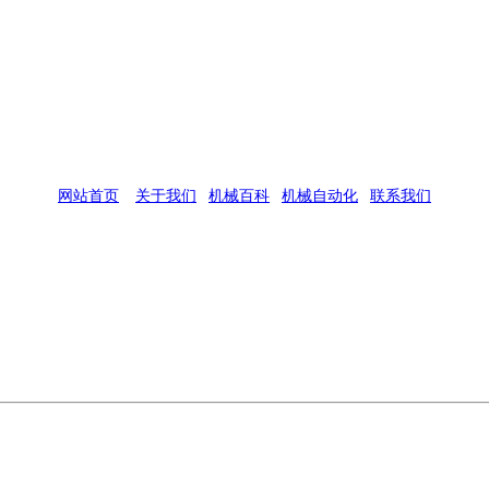
网站首页
|
关于我们
|
机械百科
|
机械自动化
|
联系我们