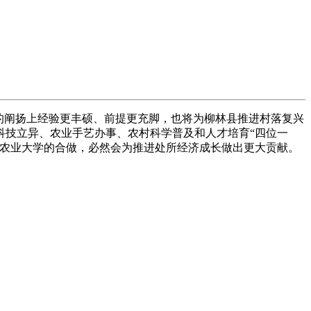
的阐扬上经验更丰硕、前提更充脚，也将为柳林县推进村落复兴
科技立异、农业手艺办事、农村科学普及和人才培育“四位一
西农业大学的合做，必然会为推进处所经济成长做出更大贡献。