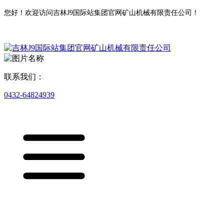
您好！欢迎访问吉林J9国际站集团官网矿山机械有限责任公司！
联系我们：
0432-64824939