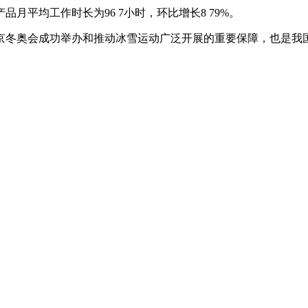
月平均工作时长为96 7小时，环比增长8 79%。
冬奥会成功举办和推动冰雪运动广泛开展的重要保障，也是我