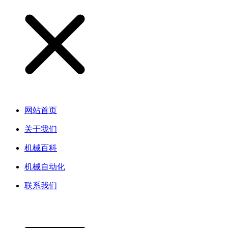
网站首页
关于我们
机械百科
机械自动化
联系我们