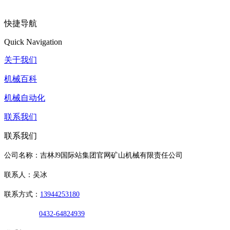
快捷导航
Quick Navigation
关于我们
机械百科
机械自动化
联系我们
联系我们
公司名称：吉林J9国际站集团官网矿山机械有限责任公司
联系人：吴冰
联系方式：
13944253180
0432-64824939