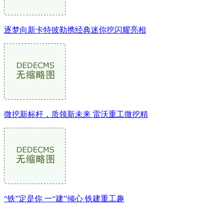
逐梦向新卡特彼勒携经典迷你挖闪耀亮相
微挖新标杆，质领新未来 雷沃重工微挖精
“铁”定是你 一“建”倾心 铁建重工趣