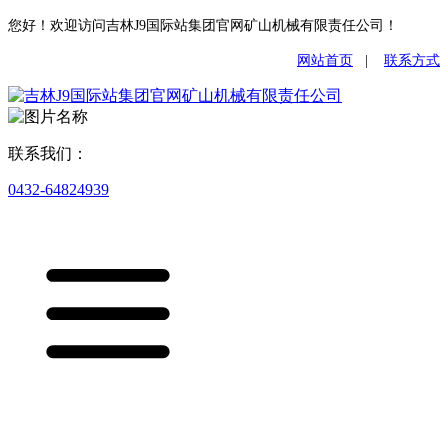
您好！欢迎访问吉林J9国际站集团官网矿山机械有限责任公司！
网站首页
|
联系方式
联系我们：
0432-64824939