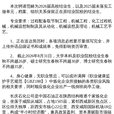
本次聘请范畴为2026届高校结业生，以及2025届未落实工
做单元，档案、组织关系保留正在原结业院校的结业生。
专业要求：过程配备取节制工程，机械工程，化工过程机
械，机械设想制制及其从动化，机械设想及理论，机械工艺手
艺。
1。正在送达简历时，各项消息必然要尽量填写完全，并
上传外语品级证书和成就单，免得影响资历审查。
2。 截止2026年8月31日，大学本科及职业院校结业生春
秋不跨越26岁、硕士研究生春秋不跨越30岁、博士研究生春秋
不跨越35岁。
4。身心健康，无职业禁忌，可以或许满脚《职业健康监
护手艺规范【GBZ188】》中炼化企业所接触的各类职业风险
的相关要求，同时顺应炼化企业出产一线倒班岗亭工做。
长庆石化公司是中国石油正在陕西结构唯逐个家炼化企
业，坐落于咸阳从城区，占地1505亩，紧邻西咸新区焦点区，
区位得天独厚，距西安市核心22公里、西安咸阳国际机场18公
里，构成“半小时经济圈”，兼具政策盈利、资本禀赋取市场辐