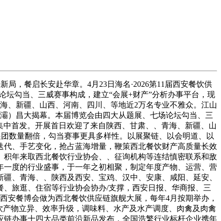
，餐启长安赴华章。4月23日海名·2026第11届西安餐饮供
论坛勾当、三威赛事构成，建立“会展+财产”分析办事平台，现
、青海、新疆、山西、河南、四川、等地近2万名专业不雅众。江山
心（浐灞）昌大揭幕。本届博览会由四大从题展、七场论坛勾当、三
新品集中首发。开展首日欢迎了来自陕西、甘肃、、青海、新疆、山
逛展团数量翻倍，勾当赛事更具多样性。以展聚链、以会明道、以
迭代、手艺变化，抢占蓝海增量，鞭策西北餐饮财产高质量长效
。积年来取西北餐饮行业协会、、征询机构等连结慎密联系和敌
年一度的行业盛事，于一年之初相聚，制定年度产物、运营、营
新疆、青海、、陕西及西安、宝鸡、汉中、安康、咸阳、延安、
餐、旅逛、住宿等行业协会协办/支撑，西安日报、华商报、三
名西安餐博会做为西北餐饮供应链旗舰大展，每年4月按期举办，
饮产物立异、效率升级，调味料、水产及水产调度、肉禽及肉禽
应链办事十四大品类前沿新品发布，全国浩繁行业标杆企业携年