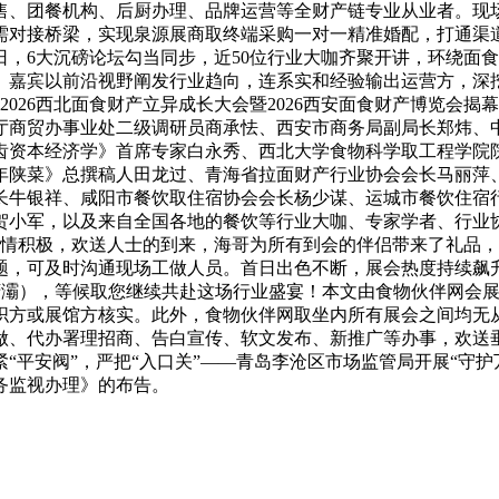
、团餐机构、后厨办理、品牌运营等全财产链专业从业者。现场集
需对接桥梁，实现泉源展商取终端采购一对一精准婚配，打通渠
，6大沉磅论坛勾当同步，近50位行业大咖齐聚开讲，环绕面
。嘉宾以前沿视野阐发行业趋向，连系实和经验输出运营方，深
2026西北面食财产立异成长大会暨2026西安面食财产博览会
厅商贸办事业处二级调研员商承怯、西安市商务局副局长郑炜、
齿资本经济学》首席专家白永秀、西北大学食物科学取工程学院
年陕菜》总撰稿人田龙过、青海省拉面财产行业协会会长马丽萍
长牛银祥、咸阳市餐饮取住宿协会会长杨少谋、运城市餐饮住宿
贺小军，以及来自全国各地的餐饮等行业大咖、专家学者、行业
热情积极，欢送人士的到来，海哥为所有到会的伴侣带来了礼品
，可及时沟通现场工做人员。首日出色不断，展会热度持续飙升
浐灞），等候取您继续共赴这场行业盛宴！本文由食物伙伴网会
织方或展馆方核实。此外，食物伙伴网取坐内所有展会之间均无从
、代办署理招商、告白宣传、软文发布、新推广等办事，欢送垂询
）拧紧“平安阀”，严把“入口关”——青岛李沧区市场监管局开展“
务监视办理》的布告。