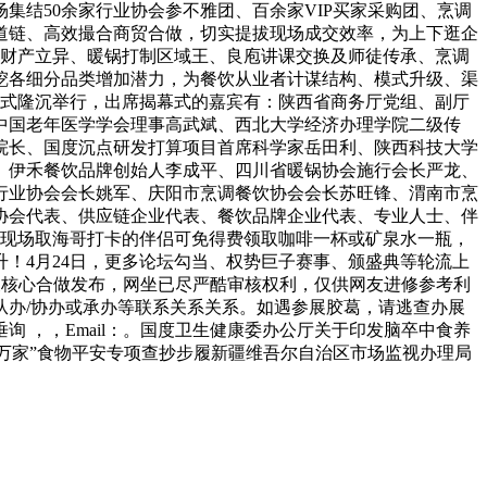
结50余家行业协会参不雅团、百余家VIP买家采购团、烹调
道链、高效撮合商贸合做，切实提拔现场成交效率，为上下逛企
食财产立异、暖锅打制区域王、良庖讲课交换及师徒传承、烹调
挖各细分品类增加潜力，为餐饮从业者计谋结构、模式升级、渠
揭幕式隆沉举行，出席揭幕式的嘉宾有：陕西省商务厅党组、副厅
中国老年医学学会理事高武斌、西北大学经济办理学院二级传
院长、国度沉点研发打算项目首席科学家岳田利、陕西科技大学
、伊禾餐饮品牌创始人李成平、四川省暖锅协会施行会长严龙、
行业协会会长姚军、庆阳市烹调餐饮协会会长苏旺锋、渭南市烹
协会代表、供应链企业代表、餐饮品牌企业代表、专业人士、伴
，现场取海哥打卡的伴侣可免得费领取咖啡一杯或矿泉水一瓶，
！4月24日，更多论坛勾当、权势巨子赛事、颁盛典等轮流上
展核心合做发布，网坐已尽严酷审核权利，仅供网友进修参考利
办/协办或承办等联系关系关系。如遇参展胶葛，请逃查办展
 ，，Email：。国度卫生健康委办公厅关于印发脑卒中食养
守护万家”食物平安专项查抄步履新疆维吾尔自治区市场监视办理局