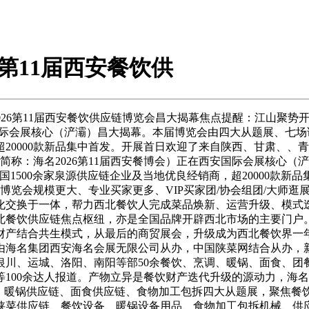
6第11届西安餐饮供
第11届西安餐饮供应链博览会昌大揭幕焦点提醒：江山聚势开新局
安国际会展核心（浐灞）昌大揭幕。本届博览会由四大从题展、七场
超20000款新品集中首发。开展首日欢迎了来自陕西、甘肃、
安（简称：海名2026第11届西安餐博会）正在西安国际会展核
国1500余家泉源供应链企业及当地优良经销商，超20000款
博览会规模更大、专业买家更多、VIP买家团/协会组团/大师
化交换于一体，帮力西北餐饮人完成菜品焕新、运营升级、模式
北餐饮供应链焦点枢纽，亦是全国品牌开辟西北市场的主要门户
财产结合共生模式，从最后的商贸展会，升级成为西北餐饮界一
由海名集团西安海名会展无限公司从办，中国陕菜网结合从办，
川、运城、洛阳、南阳等部50余餐饮、烹调、暖锅、面食、团
100余达人报道。产物立异是餐饮财产迭代升级的源动力，海
材、暖锅供应链、面食供应链、食物加工包拆四大从题展，聚焦餐
陕菜供应链、餐饮设备、暖锅设备用品、食物加工包拆机械、供