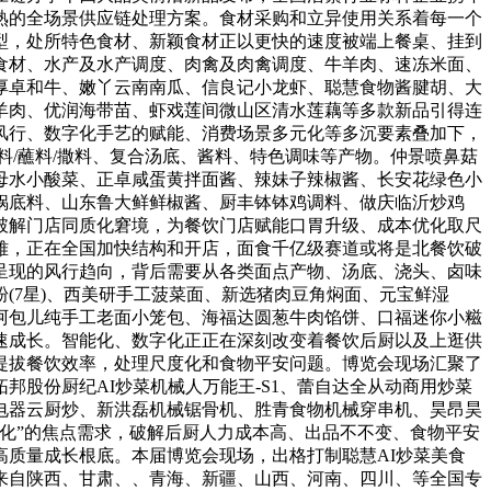
熟的全场景供应链处理方案。食材采购和立异使用关系着每一个
型，处所特色食材、新颖食材正以更快的速度被端上餐桌、挂到
食材、水产及水产调度、肉禽及肉禽调度、牛羊肉、速冻米面、
厚卓和牛、嫩丫云南南瓜、信良记小龙虾、聪慧食物酱腱胡、大
羊肉、优润海带苗、虾戏莲间微山区清水莲藕等多款新品引得连
风行、数字化手艺的赋能、消费场景多元化等多沉要素叠加下，
/蘸料/撒料、复合汤底、酱料、特色调味等产物。仲景喷鼻菇
母水小酸菜、正卓咸蛋黄拌面酱、辣妹子辣椒酱、长安花绿色小
锅底料、山东鲁大鲜鲜椒酱、厨丰钵钵鸡调料、做庆临沂炒鸡
破解门店同质化窘境，为餐饮门店赋能口胃升级、成本优化取尺
雅，正在全国加快结构和开店，面食千亿级赛道或将是北餐饮破
呈现的风行趋向，背后需要从各类面点产物、汤底、浇头、卤味
(7星)、西美研手工菠菜面、新选猪肉豆角焖面、元宝鲜湿
阿包儿纯手工老面小笼包、海福达圆葱牛肉馅饼、口福迷你小糍
速成长。智能化、数字化正正在深刻改变着餐饮后厨以及上逛供
提拔餐饮效率，处理尺度化和食物平安问题。博览会现场汇聚了
股份厨纪AI炒菜机械人万能王-S1、蕾自达全从动商用炒菜
电器云厨炒、新洪磊机械锯骨机、胜青食物机械穿串机、昊昂昊
化”的焦点需求，破解后厨人力成本高、出品不不变、食物平安
质量成长根底。本届博览会现场，出格打制聪慧AI炒菜美食
了来自陕西、甘肃、、青海、新疆、山西、河南、四川、等全国专