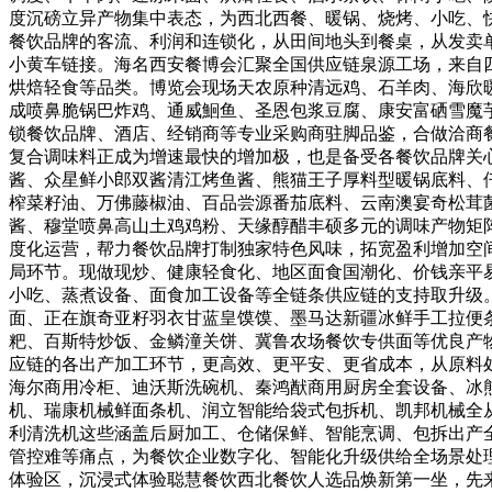
度沉磅立异产物集中表态，为西北西餐、暖锅、烧烤、小吃、
餐饮品牌的客流、利润和连锁化，从田间地头到餐桌，从发卖
小黄车链接。海名西安餐博会汇聚全国供应链泉源工场，来自
烘焙轻食等品类。博览会现场天农原种清远鸡、石羊肉、海欣
成喷鼻脆锅巴炸鸡、通威鮰鱼、圣恩包浆豆腐、康安富硒雪魔
锁餐饮品牌、酒店、经销商等专业采购商驻脚品鉴，合做洽商
复合调味料正成为增速最快的增加极，也是备受各餐饮品牌关心
酱、众星鲜小郎双酱清江烤鱼酱、熊猫王子厚料型暖锅底料、
榨菜籽油、万佛藤椒油、百品尝源番茄底料、云南澳宴奇松茸
酱、穆堂喷鼻高山土鸡鸡粉、天缘醇醋丰硕多元的调味产物矩
度化运营，帮力餐饮品牌打制独家特色风味，拓宽盈利增加空
局环节。现做现炒、健康轻食化、地区面食国潮化、价钱亲平
小吃、蒸煮设备、面食加工设备等全链条供应链的支持取升级。
面、正在旗奇亚籽羽衣甘蓝皇馍馍、墨马达新疆冰鲜手工拉便
粑、百斯特炒饭、金鳞潼关饼、冀鲁农场餐饮专供面等优良产
应链的各出产加工环节，更高效、更平安、更省成本，从原料
海尔商用冷柜、迪沃斯洗碗机、秦鸿猷商用厨房全套设备、冰熊
机、瑞康机械鲜面条机、润立智能给袋式包拆机、凯邦机械全
利清洗机这些涵盖后厨加工、仓储保鲜、智能烹调、包拆出产
管控难等痛点，为餐饮企业数字化、智能化升级供给全场景处
体验区，沉浸式体验聪慧餐饮西北餐饮人选品焕新第一坐，先来