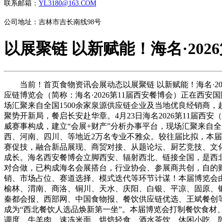
联系邮箱：
YL3180@163.COM
公司地址：吉林市吉长南线98号
以展聚链 以新赋能！海名·202
当前！首页食物资讯会展动态以展聚链 以新赋能！海名·2026
应链博览会（简称：海名·2026第11届西安餐博会）正在西
场汇聚来自全国1500余家泉源供应链企业及当地优良经销商，
聚势开新局，餐启长安赴华章。4月23日海名2026第11届西
威赛事构成，建立“会展+财产”分析办事平台，现场汇聚来自全
西、河南、四川、等地近2万名专业不雅众。较往届比拟，本届
赛促技，融合新品展现、商贸对接、从题论坛、厨艺竞技、文
成长。海名西安餐博会立脚西安、辐射西北、链接全国，是西
对合做，已构成海名会展搭台，行业协会、参展商共创，自的
销、市场占位、赛道选择、模式迭代等环节计谋！本届博览会
榆林、渭南、商洛、铜川、天水、庆阳、白银、平凉、固原、银
秦都会报、西部网、中国食物报、餐饮供应链优选、王斌餐创等
成为“西北餐饮人选品焕新第一坐”。本届博览会打制餐饮食
调度、牛羊肉、速冻米面、烘焙轻食、酒水茶饮、休闲小吃、