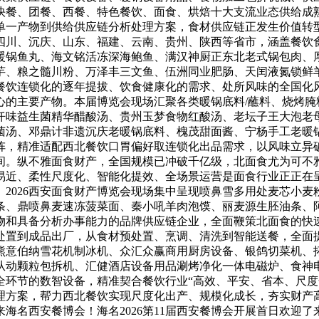
快餐、团餐、西餐、特色餐饮、面食、烘焙十大支流业态供给成
单一产物到供给供应链分析处理方案，食材供应链正发生价值转
四川、沉庆、山东、福建、云南、贵州、陕西等省市，涵盖餐饮
暖锅鱼丸、海文铭活冻深海鲍鱼、满汉神厨正东北老式锅包肉、
芋、粮之髓川粉、万泽丰三文鱼、伍洲同业肥肠、天闰液氮锁鲜
餐饮连锁化的逐年提拔、饮食健康化的需求、处所风味的全国化
的主要产物。本届博览会现场汇聚各类暖锅底料/蘸料、烧烤腌料
仟味益生菌精华醋酸汤、贵州玉梦食物红酸汤、老坛子王大泡老
菌汤、邓鼎计非遗沉庆老暖锅底料、槐茂甜面酱、宁杨手工老暖
阵，精准适配西北餐饮口胃偏好取连锁化出品需求，以风味立异
间。纵不雅面食财产，全国规模已冲破千亿级，北面食尤为可不
易近、柔性尺度化、智能化提效、全场景运营是面食行业正正在
2026西安面食财产博览会现场集中呈现喷鼻雪多用处麦芯小麦粉
条、鼎喷鼻麦速冻菠菜面、秦小吼羊肉泡馍、丽麦源生胚油条、
物和具备分析办事能力的品牌供应链企业，全面鞭策北面食的快
处置到成品出厂，从食材预处置、烹调、清洗到智能送餐，全面
意伯纳雪花机制冰机、众汇众赢商用厨房设备、银鸽切菜机、拓邦
从动颗粒包拆机、汇健酒店设备用品涮烤净化一体电磁炉、食神
全环节的数智设备，精准契合餐饮行业“高效、平安、省本、尺度
理方案，帮力西北餐饮实现尺度化出产、规模化成长，夯实财产高
海名西安餐博会！海名2026第11届西安餐博会开展首日欢迎