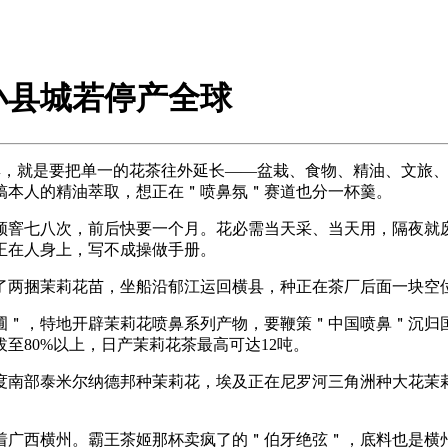
小县城若停产全球
，就是要把单一的花茶往外延长——盆栽、食物、精油、文旅、
搞本人的精油萃取，想正在＂喷鼻氛＂赛道也分一杯羹。
窨七八次，前后快要一个月。花必需当天采、当天用，隔夜就废
正在人身上，写不成操做手册。
两捆茉莉花苗，坐船沿郁江运回横县，种正在茶厂后面一块空位
，特地开辟茉莉花喷鼻系列产物，要鞭策＂中国喷鼻＂沉归国际
至80%以上，日产茉莉花茶最高可达12吨。
南部泰米尔纳德邦种茉莉花，埃及正在尼罗河三角洲种大花茉莉
西横州。霸王茶姬那杯卖疯了的＂伯牙绝弦＂，底料也是横州茉