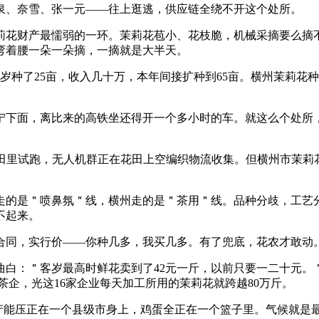
山泉、奈雪、张一元——往上逛逃，供应链全绕不开这个处所。
财产最懦弱的一环。茉莉花苞小、花枝脆，机械采摘要么摘不清
弯着腰一朵一朵摘，一摘就是大半天。
了25亩，收入几十万，本年间接扩种到65亩。横州茉莉花种植
面，离比来的高铁坐还得开一个多小时的车。就这么个处所，茉莉
花田里试跑，无人机群正在花田上空编织物流收集。但横州市茉莉
的是＂喷鼻氛＂线，横州走的是＂茶用＂线。品种分歧，工艺分
不起来。
同，实行价——你种几多，我买几多。有了兜底，花农才敢动
＂客岁最高时鲜花卖到了42元一斤，以前只要一二十元。＂一度
的茶企，光这16家企业每天加工所用的茉莉花就跨越80万斤。
能压正在一个县级市身上，鸡蛋全正在一个篮子里。气候就是