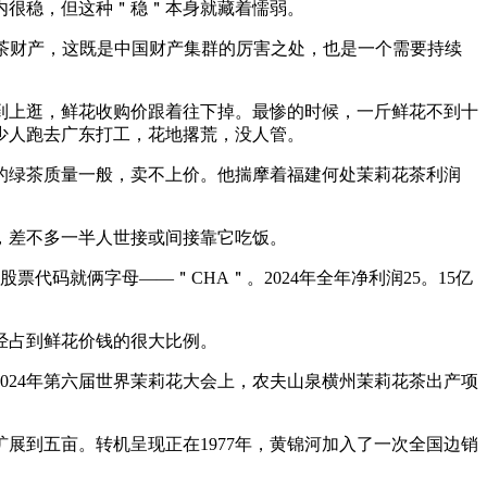
内很稳，但这种＂稳＂本身就藏着懦弱。
花茶财产，这既是中国财产集群的厉害之处，也是一个需要持续
到上逛，鲜花收购价跟着往下掉。最惨的时候，一斤鲜花不到十
少人跑去广东打工，花地撂荒，没人管。
的绿茶质量一般，卖不上价。他揣摩着福建何处茉莉花茶利润
里，差不多一半人世接或间接靠它吃饭。
代码就俩字母——＂CHA＂。2024年全年净利润25。15亿
经占到鲜花价钱的很大比例。
24年第六届世界茉莉花大会上，农夫山泉横州茉莉花茶出产项
到五亩。转机呈现正在1977年，黄锦河加入了一次全国边销