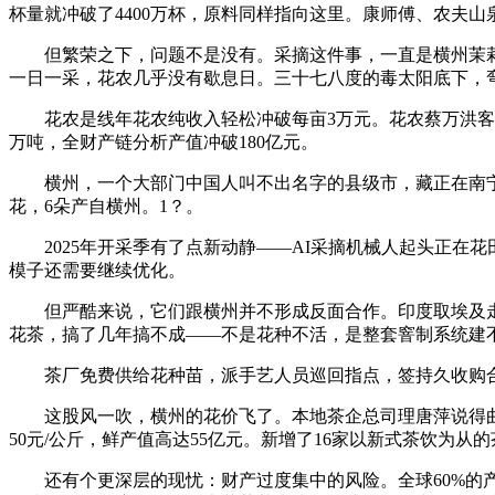
杯量就冲破了4400万杯，原料同样指向这里。康师傅、农夫
但繁荣之下，问题不是没有。采摘这件事，一直是横州茉莉花
一日一采，花农几乎没有歇息日。三十七八度的毒太阳底下，
花农是线年花农纯收入轻松冲破每亩3万元。花农蔡万洪客岁种
万吨，全财产链分析产值冲破180亿元。
横州，一个大部门中国人叫不出名字的县级市，藏正在南宁下
花，6朵产自横州。1？。
2025年开采季有了点新动静——AI采摘机械人起头正在
模子还需要继续优化。
但严酷来说，它们跟横州并不形成反面合作。印度取埃及走
花茶，搞了几年搞不成——不是花种不活，是整套窨制系统建
茶厂免费供给花种苗，派手艺人员巡回指点，签持久收购合
这股风一吹，横州的花价飞了。本地茶企总司理唐萍说得曲白：
50元/公斤，鲜产值高达55亿元。新增了16家以新式茶饮为从
还有个更深层的现忧：财产过度集中的风险。全球60%的产