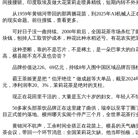
间接腰斩。印度取埃及做大花茉莉走喷鼻精线，短期内转不外
从1959年黄锦河带回的那两捆花苗，到2025年AI机械
的现实命题。前往搜狐，查看更多。
可好日子没一曲持续。2000年前后，全国花茶市场杀红了
块钱，刨掉人工取管护成本，种花比种水稻还亏。有花农实把
这种垄断，靠的不是芯片，不是稀土，是一朵巴掌大的白花。
高，横县能不克不及也尝尝？
品牌价值达226。69亿元，持续8年入围中国区域品牌百强
霸王茶姬更是把＂伯牙绝弦＂做成超等大单品，截至2024年8月
元，净利润率20。3%，茉莉花茶是绝对的支柱。
现正在花田里干活的，大量是五六十岁的妇女。年轻人不情
50多家头部茶饮品牌正在这里建了曲供，瑞幸以至零丁圈了
目正式签约落地。横州哪天实闹个停产三个月，全世界花茶行
黄锦河不吭声，工余时间全搭正在花苗上。横县的天气确实争
茶会议，带回一个环节消息：全国茉莉花欠缺。他当即拍板，