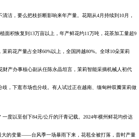
洁，要么把枝折断影响来年产量。花期从4月持续到10月，
面积恢复到13万亩以上，年产鲜花约11万吨，花茶加工量超9
花产量占全球60%以上，全国跨越80%。全球10朵茉莉
花财产办事核心副从任陈永晶坦言，茉莉智能采摘机械人初代
歧，下逛市场也分歧。有人试过正在越南、缅甸种双瓣茉莉做
。
以至创下84元/公斤的汗青记载。2024年横州鲜花均价达
最大的变量——台风季一场暴雨下来，花苞全被打落，昔时产量