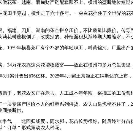
来做花茶；越南、缅甸财产链配套跟不上。横州的垄断地位短期
人正在花田里穿越，横州走了六十多年。一朵白花拴住了全世界的
眼。福建、四川、湖南的茶企拼命压价，不比质量比廉价。传导
茉莉花树连根刨了，改类别的。种植面积从巅峰期大幅缩水，不
1959年横县茶厂有个23岁的年轻职工，叫黄锦河。厂里出产
榜。34万花农靠这朵花增收致富——放正在横州70多万总生齿
累计售出超6亿杯。2025年4月霸王茶姬正在纳斯达克上市，股票
愿干，老花农又正在老去。人工成本年年涨，采摘工的工价曾
一块专属产区给本人的鲜萃系列供货。农夫山泉也坐不住了，20
业间接断供。
气——北回归线度，雨水脚，花苗长势很好。随后逐年分苗扩展
以＂订单＂形式策动农人种花。