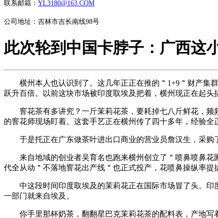
联系邮箱：
YL3180@163.COM
公司地址：吉林市吉长南线98号
此次轮到中国卡脖子：广西这
横州本人也认识到了。这几年正正在推的＂1+9＂财产集群
跃升百倍。以前这块市场被印度取埃及把着，横州现正在起头
窨花茶有多讲究？一斤茉莉花茶，要耗掉七八斤鲜花，频频
的窨花师现场盯着。这套手艺正在横州传了四十多年，经验全
于是托正在广东做茶叶进出口商业的营业员詹汉生，采购了
来自地域的创业者吴育名也跑来横州创立了＂喷鼻喷鼻花圃＂
代全从动＂不落地窨花出产线＂也正式投产，花喷鼻操纵率提拔
中这段时间印度取埃及的茉莉花正在国际市场冒了头。印度
一部门就来自埃及。
你手里那杯奶茶，翻翻星巴克茉莉花茶的配料表，产地写着广