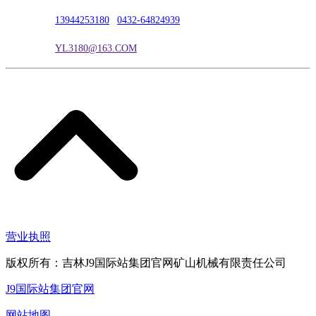
联系电话：
13944253180
|
0432-64824939
电子邮箱：
YL3180@163.COM
营业执照
版权所有：吉林J9国际站集团官网矿山机械有限责任公司
J9国际站集团官网
网站地图