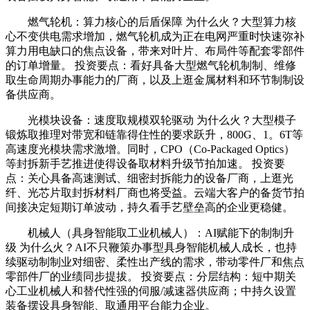
燃气轮机：算力核心的后盾保障 为什么火？大型算力核
心不变供电需求增加，燃气轮机成为正在电网严重时快速弥补
算力用电缺口的焦点设备，带来对叶片、布局件等配套零部件
的订单增量。 投资要点：看好具备大型燃气轮机制制、维修
取生命周期办事能力的厂商，以及上逛金属材料和环节制制设
备供应商。
光模块设备：速度取规模双轮驱动 为什么火？大型模子
锻炼取推理对带宽和链靠得住性的要求跃升，800G、1。6T等
高速度光模块需求激增。同时，CPO（Co-Packaged Optics）
等封拆新手艺推进使得设备取材料升级节拍加速。 投资要
点：关心具备高速测试、细密封拆能力的设备厂商，上逛光
纤、光芯片取封拆材料厂商也将受益。云端大客户的备货节拍
间接决定短期订单波动，持久看手艺壁垒高的企业更稳健。
机械人（具身智能取工业机械人）：AI赋能下的制制升
级 为什么火？AI不只鞭策办事型具身智能机械人成长，也持
续驱动制制业对细密、柔性出产线的需求，带动零件厂和焦点
零部件厂的业绩同步提拔。 投资要点：分层结构：短中期关
心工业机械人和替代性强的伺服/减速器供应商；中持久设置
装备摆设具身智能、取通用平台能力企业。