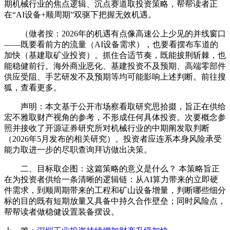
期机械行业的焦点逻辑、沉点赛道取投资策略，帮帮读者正
在“AI设备+顺周期”双驱下把握无效机遇。
（做者按：2026年的机遇有点像高速公上少见的并线窗口
——既要看前方的流量（AI设备需求），也要看摆布车道的
加快（基建取矿业投资）。抓住合适节奏，既能披荆斩棘，也
能稳健前行。海外商业恶化、基建投资不及预期、高端零部件
供应受阻、手艺研发不及预期等均可能影响上述判断。前往搜
狐，查看更多。
声明：本文基于公开市场察看取研究思拾掇，旨正在供给
宏不雅取财产视角的参考，不形成任何具体投资。次要概念参
照并接收了开源证券研究所对机械行业的中期阐发取判断
（2026年5月发布的相关研究）。投资者应连系本身风险承受
能力取进一步的尽职查询拜访做出决策。
二、目标取企图：这篇策略的意义是什么？ 本策略旨正
在为投资者供给一条清晰的逻辑链：从AI算力带来的立即硬
件需求，到顺周期带来的工程和矿山设备增量，判断哪些细分
标的目的既有短期放量又具备中持久合作壁垒；同时风险点，
帮帮读者做稳健设置装备摆设。