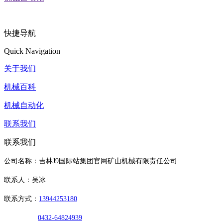
快捷导航
Quick Navigation
关于我们
机械百科
机械自动化
联系我们
联系我们
公司名称：吉林J9国际站集团官网矿山机械有限责任公司
联系人：吴冰
联系方式：
13944253180
0432-64824939