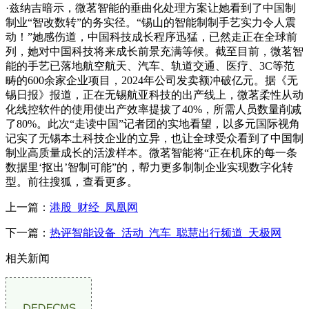
·兹纳吉暗示，微茗智能的垂曲化处理方案让她看到了中国制
制业“智改数转”的务实径。“锡山的智能制制手艺实力令人震
动！”她感伤道，中国科技成长程序迅猛，已然走正在全球前
列，她对中国科技将来成长前景充满等候。截至目前，微茗智
能的手艺已落地航空航天、汽车、轨道交通、医疗、3C等范
畴的600余家企业项目，2024年公司发卖额冲破亿元。据《无
锡日报》报道，正在无锡航亚科技的出产线上，微茗柔性从动
化线控软件的使用使出产效率提拔了40%，所需人员数量削减
了80%。此次“走读中国”记者团的实地看望，以多元国际视角
记实了无锡本土科技企业的立异，也让全球受众看到了中国制
制业高质量成长的活泼样本。微茗智能将“正在机床的每一条
数据里‘抠出’智制可能”的，帮力更多制制企业实现数字化转
型。前往搜狐，查看更多。
上一篇：
港股_财经_凤凰网
下一篇：
热评智能设备_活动_汽车_聪慧出行频道_天极网
相关新闻