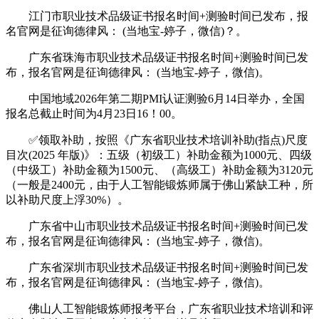
江门市职业技术品级证书报名时间+测验时间已发布，报
名官网是征询德律风： (当地宝-婷子，微信)？。
广东省珠海市职业技术品级证书报名时间+测验时间已发
布，报名官网是征询德律风： (当地宝-婷子，微信)。
中国地域2026年第二期PMI认证测验6月14日举办，全国
报名总截止时间为4月23日16！00。
✅领取补助，按照《广东省职业技术培训补助(指点)尺度
目次(2025 年版)》：五级（初级工）补助金额为1000元、四级
（中级工）补助金额为1500元、​（高级工）补助金额为3120元
（一般是2400元，由于人工智能锻炼师属于佛山紧缺工种，所
以补助尺度上浮30%）。
广东省中山市职业技术品级证书报名时间+测验时间已发
布，报名官网是征询德律风： (当地宝-婷子，微信)。
广东省深圳市职业技术品级证书报名时间+测验时间已发
布，报名官网是征询德律风： (当地宝-婷子，微信)。
佛山人工智能锻炼师报考平台，广东省职业技术培训和评