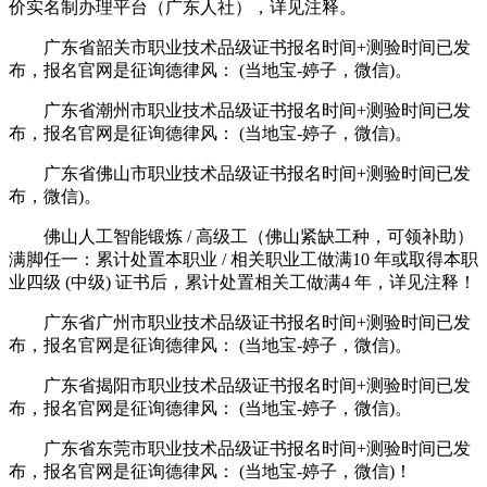
价实名制办理平台（广东人社），详见注释。
广东省韶关市职业技术品级证书报名时间+测验时间已发
布，报名官网是征询德律风： (当地宝-婷子，微信)。
广东省潮州市职业技术品级证书报名时间+测验时间已发
布，报名官网是征询德律风： (当地宝-婷子，微信)。
广东省佛山市职业技术品级证书报名时间+测验时间已发
布，微信)。
佛山人工智能锻炼 / 高级工（佛山紧缺工种，可领补助）
满脚任一：累计处置本职业 / 相关职业工做满10 年或取得本职
业四级 (中级) 证书后，累计处置相关工做满4 年，详见注释！
广东省广州市职业技术品级证书报名时间+测验时间已发
布，报名官网是征询德律风： (当地宝-婷子，微信)。
广东省揭阳市职业技术品级证书报名时间+测验时间已发
布，报名官网是征询德律风： (当地宝-婷子，微信)。
广东省东莞市职业技术品级证书报名时间+测验时间已发
布，报名官网是征询德律风： (当地宝-婷子，微信)！