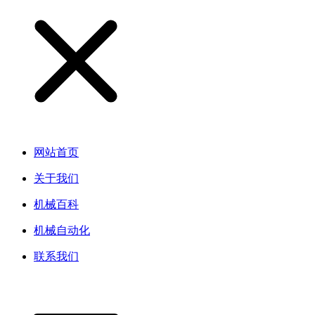
网站首页
关于我们
机械百科
机械自动化
联系我们