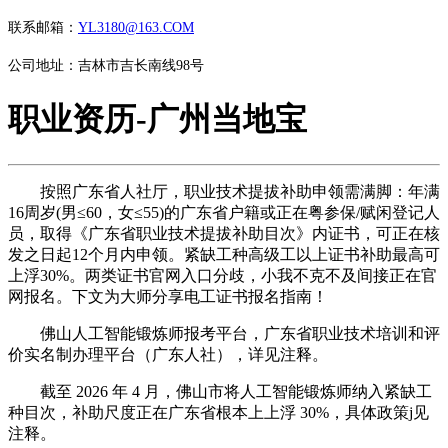
联系邮箱：
YL3180@163.COM
公司地址：吉林市吉长南线98号
职业资历-广州当地宝
按照广东省人社厅，职业技术提拔补助申领需满脚：年满
16周岁(男≤60，女≤55)的广东省户籍或正在粤参保/赋闲登记人
员，取得《广东省职业技术提拔补助目次》内证书，可正在核
发之日起12个月内申领。紧缺工种高级工以上证书补助最高可
上浮30%。两类证书官网入口分歧，小我不克不及间接正在官
网报名。下文为大师分享电工证书报名指南！
佛山人工智能锻炼师报考平台，广东省职业技术培训和评
价实名制办理平台（广东人社），详见注释。
截至 2026 年 4 月，佛山市将人工智能锻炼师纳入紧缺工
种目次，补助尺度正在广东省根本上上浮 30%，具体政策j见
注释。