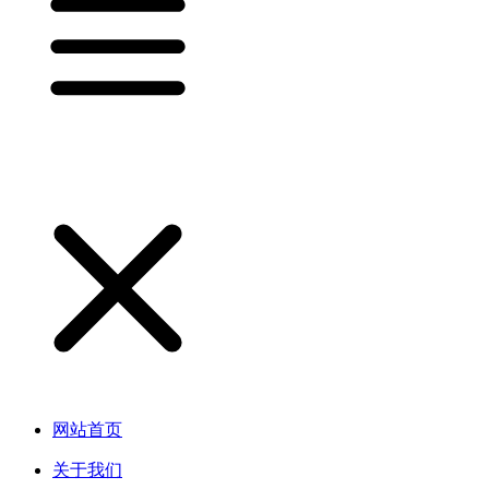
网站首页
关于我们