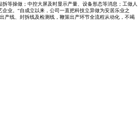
拆等操做；中控大屏及时显示产量、设备形态等消息；工做人
艺企业。“自成立以来，公司一直把科技立异做为安居乐业之
化出产线、封拆线及检测线，鞭策出产环节全流程从动化，不竭