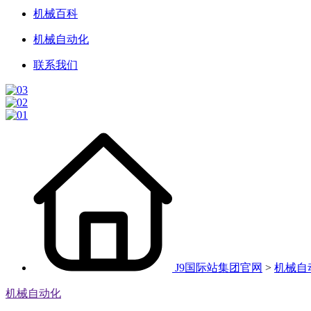
机械百科
机械自动化
联系我们
J9国际站集团官网
>
机械自
机械自动化