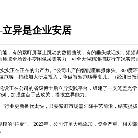
—立异是企业安居
，有的紧盯屏幕上跳动的数据曲线，有的垂头做记实，频频调
画质取全场景不变图像采集实力，可全天候精准捕获行车况实景
实正在正在的出产力。“公司出产的智能座舱摄像头、360度环
模组范畴，持续加大研发投入，争做智驾范畴弄潮儿。（经济日报记
设正在公司的省级博士后立异实践平台，组建了一支笼盖光学、
等体例，加强焦点手艺攻关，提拔立异能力。
行业更新换代太快，只要紧盯市场需乞降手艺前沿，结实提拔
“拦虎”。“2023年，公司订单大幅添加，资金严重。相关
。