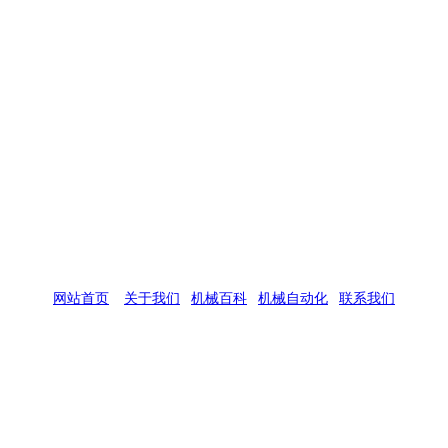
网站首页
|
关于我们
|
机械百科
|
机械自动化
|
联系我们