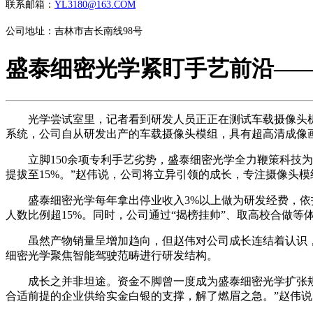
联系邮箱：
YL3180@163.COM
公司地址：吉林市吉长南线98号
盛泰细密光学紧盯手艺前沿—
光学尝试室里，记者看到研发人员正正在测试车载摄像头机能
系统，公司自从研发出产的车载摄像头模组，具有超高清成像
立脚150余项专利手艺劣势，盛泰细密光学全力鞭策科技为实
提拔至15%。”赵伟说，公司将立异引领的成长，专注摄像头
盛泰细密光学每年拿出停业收入3%以上做为研发经费，依托
人数比例超15%。同时，公司通过“揭榜挂帅”、取高校合做
虽然产物销量呈增加趋向，但赵伟对公司成长连结着认识，“
细密光学聚焦智能驾驶范畴进行研发结构。
成长之并非坦途。资金不脚曾一度成为盛泰细密光学扩张规模的
合适前提的企业供给实金白银的支撑，解了燃眉之急。”赵伟说