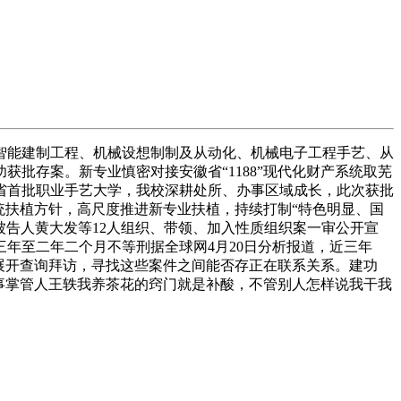
智能建制工程、机械设想制制及从动化、机械电子工程手艺、从
批存案。新专业慎密对接安徽省“1188”现代化财产系统取芜
省首批职业手艺大学，我校深耕处所、办事区域成长，此次获批
统扶植方针，高尺度推进新专业扶植，持续打制“特色明显、国
被告人黄大发等12人组织、带领、加入性质组织案一审公开宣
年至二年二个月不等刑据全球网4月20日分析报道，近三年
件展开查询拜访，寻找这些案件之间能否存正在联系关系。建功
旧事掌管人王轶我养茶花的窍门就是补酸，不管别人怎样说我干我