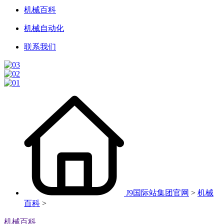
机械百科
机械自动化
联系我们
J9国际站集团官网
>
机械
百科
>
机械百科