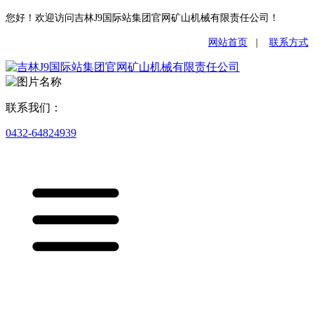
您好！欢迎访问吉林J9国际站集团官网矿山机械有限责任公司！
网站首页
|
联系方式
联系我们：
0432-64824939