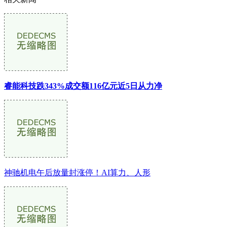
睿能科技跌343%成交额116亿元近5日从力净
神驰机电午后放量封涨停！AI算力、人形