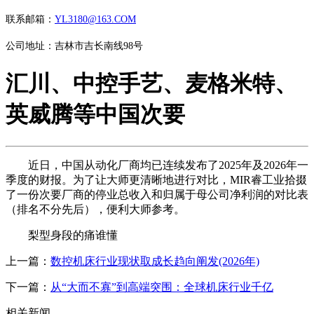
联系邮箱：
YL3180@163.COM
公司地址：吉林市吉长南线98号
汇川、中控手艺、麦格米特、
英威腾等中国次要
近日，中国从动化厂商均已连续发布了2025年及2026年一
季度的财报。为了让大师更清晰地进行对比，MIR睿工业拾掇
了一份次要厂商的停业总收入和归属于母公司净利润的对比表
（排名不分先后），便利大师参考。
梨型身段的痛谁懂
上一篇：
数控机床行业现状取成长趋向阐发(2026年)
下一篇：
从“大而不寡”到高端突围：全球机床行业千亿
相关新闻