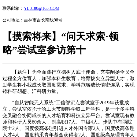
联系邮箱：
YL3180@163.COM
公司地址：吉林市吉长南线98号
【摸索将来】“问天求索·领
略”尝试室参访第十
【题注】为全面践行立德树人底子使命，充实阐扬全员全
过程全方位育人，加强本科生教育，培育拔尖立异型人才，激
励学生将小我成长取国度需求、学科范畴成长慎密连系，实现
铸科研胡想、汇科研力量。
“自从智能无人系统”工信部沉点尝试室于2019年获批成
立，尝试室依托于哈工大节制科学取工程学科，是一个多学科
交叉融合协同成长的人才培育和科技立异平台。尝试室现有教
师和科研人员60余人，副高职17人、中级4人。步队中有两院
院士2人、国度级高条理引进人才外国专家2人，国度级高条理
人才4人，国度精采青年基金获得者2人、国度级高条理青年人