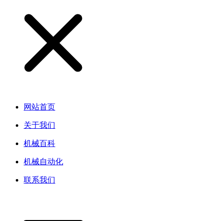
网站首页
关于我们
机械百科
机械自动化
联系我们