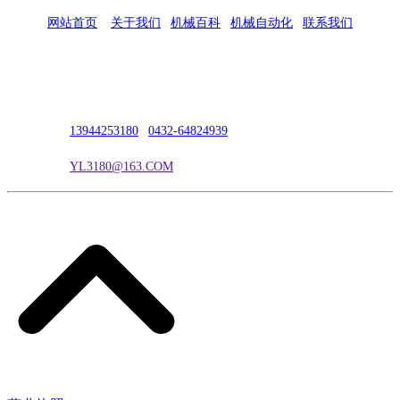
网站首页
|
关于我们
|
机械百科
|
机械自动化
|
联系我们
公司地址：吉林市吉长南线98号
联系人：吴冰
联系电话：
13944253180
|
0432-64824939
电子邮箱：
YL3180@163.COM