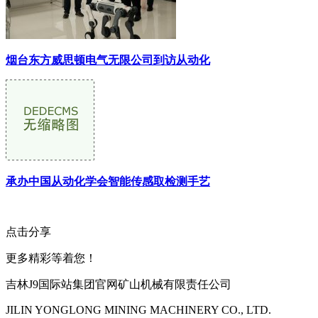
烟台东方威思顿电气无限公司到访从动化
承办中国从动化学会智能传感取检测手艺
点击分享
更多精彩等着您！
吉林J9国际站集团官网矿山机械有限责任公司
JILIN YONGLONG MINING MACHINERY CO., LTD.