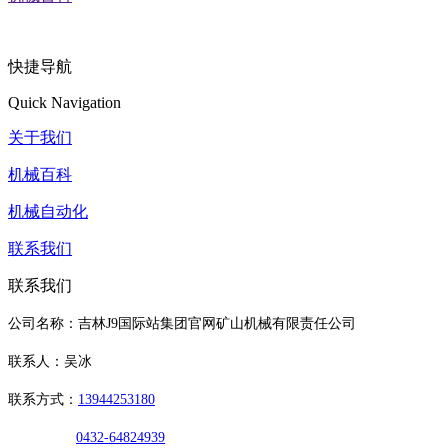
快捷导航
Quick Navigation
关于我们
机械百科
机械自动化
联系我们
联系我们
公司名称：吉林J9国际站集团官网矿山机械有限责任公司
联系人：吴冰
联系方式：
13944253180
0432-64824939