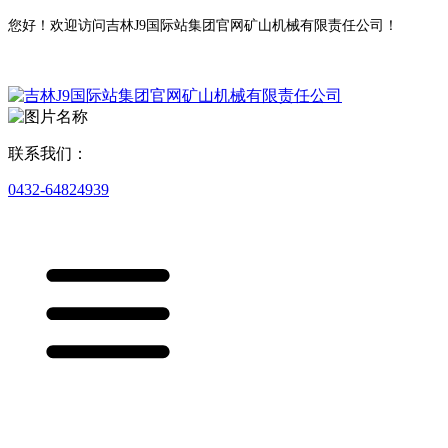
您好！欢迎访问吉林J9国际站集团官网矿山机械有限责任公司！
联系我们：
0432-64824939