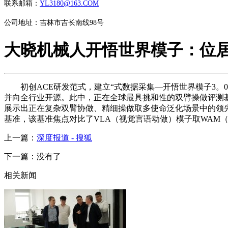
联系邮箱：
YL3180@163.COM
公司地址：吉林市吉长南线98号
大晓机械人开悟世界模子：位
初创ACE研发范式，建立“式数据采集—开悟世界模子3。0
并向全行业开源。此中，正在全球最具挑和性的双臂操做评测基准Ro
展示出正在复杂双臂协做、精细操做取多使命泛化场景中的领先能
基准，该基准焦点对比了VLA（视觉言语动做）模子取WAM
上一篇：
深度报道 - 搜狐
下一篇：没有了
相关新闻