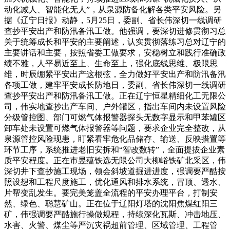
动化减人、智能化无人”，从泉源防备化解各类平安风险。另
据《辽宁日报》动静，5月25日，委副、省长伟深切一线调研
查抄平安出产和防汛备汛工做。他强调，要深切进修贯彻习总
关于统筹成长和平安的主要阐述，认实贯彻落练习总对辽宁的
主要讲话和主要，按照省委工做要求，安稳树立和践行准确政
绩不雅，人平易近至上、生命至上，强化底线思维、极限思
维，时辰绷紧平安出产这根弦，全力做好平安出产和防汛备汛
各项工做，建牢平安成长防地日，委副、省长伟深切一线调研
查抄平安出产和防汛备汛工做。正在辽宁恒星精细化工无限公
司，伟实地查抄出产车间、户外罐区，指出车间内未设置风险
分级管控图、部门可燃气体报警器探头无数字显示和甲苯罐区
卸车处未设置可燃气体报警器等问题，要求企业完全整改，从
泉源管控风险现患，盯紧看牢危化品储存、输送、反映措置等
环节工序，系统推进老旧安拆和“智改数转”，全面提拔企业素
质平安程度。正在市昱蕴铁选无限公司大柳峪铁矿北采区，伟
深切井下查抄施工现场，领会斜坡道掘进进度，强调要严酷按
照设想和工程尺度施工，优化通风和排水系统，冒顶、透水、
片帮变乱发生。要完美笼盖全流程的平安办理平台，打制安
然、绿色、聪慧矿山。正在位于辽阳灯塔的沈阳焦煤红阳三
矿，伟强调要严酷施行操做规程，持续深化瓦斯、冲击地压、
水害、火警、煤尘等严沉灾祸超前管理、区域管理、工程管