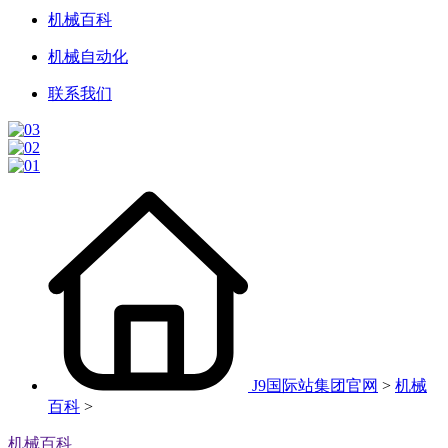
机械百科
机械自动化
联系我们
J9国际站集团官网
>
机械
百科
>
机械百科