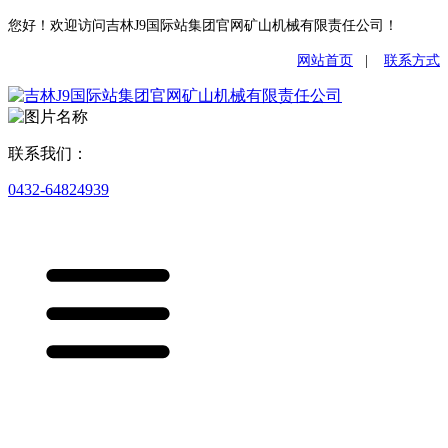
您好！欢迎访问吉林J9国际站集团官网矿山机械有限责任公司！
网站首页
|
联系方式
联系我们：
0432-64824939