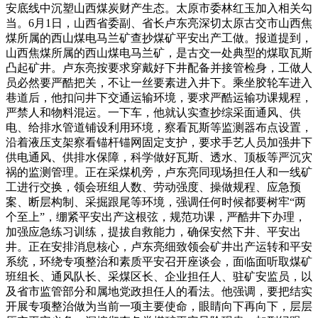
安底线中沉塑山西煤炭财产生态。太原市委林红玉加入相关勾
当。6月1日，山西省委副、省长卢东亮深切太原古交市山西焦
煤所属的西山煤电马兰矿查抄煤矿平安出产工做。报道提到，
山西焦煤所属的西山煤电马兰矿，是古交一处典型的煤取瓦斯
凸起矿井。卢东亮按要求穿戴好下井配备并接管检身，工做人
员必然要严酷把关，不让一丝要素进入井下。乘坐胶轮车进入
巷道后，他扣问井下交通运输环境，要求严酷运输功课规程，
严禁人和物料混运。一下车，他就认实查抄综采面通风、供
电、给排水管道铺设利用环境，察看瓦斯等监测器布点设置，
沿着液压支架察看锚杆锚网固定支护，要求手艺人员加强井下
供电通风、供排水保障，科学做好瓦斯、透水、顶板等严沉灾
祸的监测管理。正在采煤机旁，卢东亮同现场担任人和一线矿
工进行交换，领会班组人数、劳动强度、操做规程、应急预
案、断层构制、采掘跟尾等环境，强调任何时候都要树牢“两
个至上”，绷紧平安出产这根弦，规范功课，严酷井下办理，
加强应急练习训练，提拔自救能力，确保安然下井、平安出
井。正在安排消息核心，卢东亮细致领会矿井出产运转和平安
系统，环绕专项整治和素质平安召开座谈会，面临面听取煤矿
班组长、通风队长、采煤区长、企业担任人、驻矿安监员，以
及省市监管部分和属地党政担任人的看法。他强调，要把结实
开展专项整治做为当前一项主要使命，眼睛向下再向下，层层