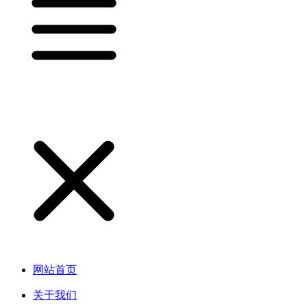
网站首页
关于我们