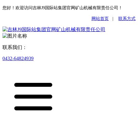
您好！欢迎访问吉林J9国际站集团官网矿山机械有限责任公司！
网站首页
|
联系方式
联系我们：
0432-64824939