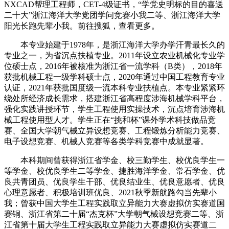
NXCAD帮理工程师，CET-4级证书，“学党史明标的目的喜送
二十大”浙江海洋大学党团学问竞赛小我二等、浙江海洋大学
阳光长跑先辈小我。前往搜狐，查看更多。
本专业始建于1978年，是浙江海洋大学办学汗青最长久的
专业之一，为省沉点扶植专业。2011年设立农业机械化专业学
位硕士点，2016年被核准为浙江省一流学科（B类），2018年
获批机械工程一级学科硕士点，2020年通过中国工程教育专业
认证，2021年获批国度级一流本科专业扶植点。本专业紧紧环
绕处所经济成长需求，搭建浙江省高程度涉海机械学科平台，
强化实践讲授环节，学生工程使用实操技术，沉点培育涉海机
械工程使用型人才。学生正在“挑和杯”课外学术科技做品竞
赛、全国大学朝气械立异设想竞赛、工程锻炼分析能力竞赛、
电子设想竞赛、机械人竞赛等各类学科竞赛中成就显著。
本科期间曾获得浙江省学金、校三勤学生、校优良学生一
等学金、校优良学生二等学金、捷胜海洋学金、常石学金、优
良共青团员、优良学生干部、优良结业生、优良意愿者、优良
心理意愿者、积极培训班优良、2021秋季新航路勾当先辈小
我；曾获中国大学生工程实践取立异能力大赛虚拟仿实赛道国
赛铜、浙江省第二十届“杰克杯”大学朝气械设想竞赛二等、浙
江省第十届大学生工程实践取立异能力大赛虚拟仿实赛道二