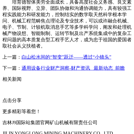
培育德智体美劳全面成长，具备高度社会义务感、良文素
养、国际视野、立异、团队协做和沟通协调能力，具有较强工
程实践能力和研发能力，控制结实的数学取天然科学根本学
问、机械工程范畴焦点理论及专业技术，可以或许融合机械、
电子、节制、计较机取消息手艺等多学科学问，阐发和处理机
械产物设想、智能制制、运转节制及出产系统集成中的复杂工
程问题的高本质复合型工程手艺人才，成为忠于祖国的爱国者
取社会从义扶植者。
上一篇：
白山松水间的“智变”跃迁——透过“小镜头”
下一篇：
通用设备行业财产洞察-财产资讯_ 最新动态_前瞻
相关新闻
点击分享
更多精彩等着您！
吉林J9国际站集团官网矿山机械有限责任公司
JILIN YONGLONG MINING MACHINERY CO., LTD.