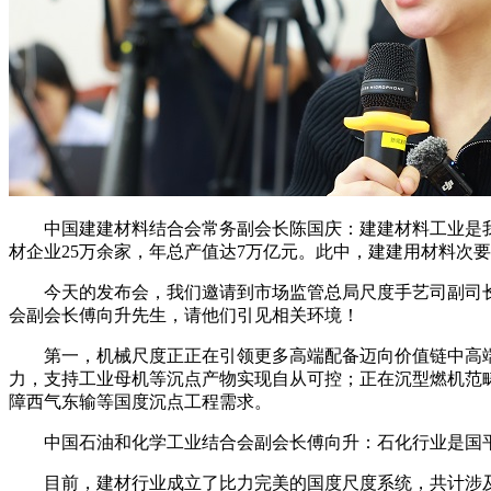
中国建建材料结合会常务副会长陈国庆：建建材料工业是我
材企业25万余家，年总产值达7万亿元。此中，建建用材料次
今天的发布会，我们邀请到市场监管总局尺度手艺司副司长
会副会长傅向升先生，请他们引见相关环境！
第一，机械尺度正正在引领更多高端配备迈向价值链中高端
力，支持工业母机等沉点产物实现自从可控；正在沉型燃机范
障西气东输等国度沉点工程需求。
中国石油和化学工业结合会副会长傅向升：石化行业是国平
目前，建材行业成立了比力完美的国度尺度系统，共计涉及现