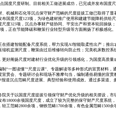
4项沉点国度尺度研制。目前相关工做进展成功，已完成并发布国度
械和石化等沉点保守财产范畴的尺度提拔工做已取得了显著进展
业发布国度尺度123项，为绿色建材推广使用和建建节能降耗供给
尺度323项，沉点办事财产链协同、平安出产和资本轮回操纵；
9项，正在节能降碳和鞭策行业转型升级等方面阐扬了积极感化
搭建智能配备尺度系统，帮力实现AI智能取柔性出产；推出
压缩机监测尺度，鞭策由过后维修转向防止性；完美机床数控系
更好阐扬尺度对建材行业优化升级的引领感化，为国度高质量
“一图读懂”“尺度云课”、专题解读等多种形式的宣贯材料，
度宣贯会、专题研讨会和现场不雅摩勾当，编制通俗易懂的宣贯教
集中报道沉点范畴尺度进展、典型经验和使用成效。通过多渠道、
院关于以国度尺度提拔引领保守财产优化升级的相关摆设，市场
布18000余项国度尺度，成立了较为完整的保守财产尺度系统
轻工范畴2800余项，钢铁范畴1700余项，有色金属范畴1500余项