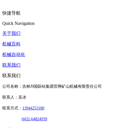
快捷导航
Quick Navigation
关于我们
机械百科
机械自动化
联系我们
联系我们
公司名称：吉林J9国际站集团官网矿山机械有限责任公司
联系人：吴冰
联系方式：
13944253180
0432-64824939