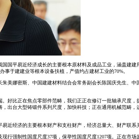
国国平易近经济成长的主要根本原材料及成品工业，涵盖建建用
要办事于建建业等根本设备扶植，产值约占建材工业的70%。
朱美娜密斯、中国建建材料结合会常务副会长陈国庆先生、中国
。好比正在焦点零部件范畴，我们正正在修订一批轴承尺度，提
畴，出台大型铸锻件系列尺度，加快科技；正在通用机械范畴，
易近经济的主要根本财产和支柱财产，经济总量大、财产联系关
行强制性国度尺度37项，保举性国度尺度1207项。正在市场