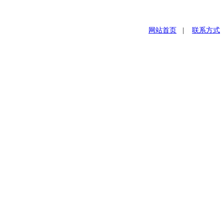
网站首页
|
联系方式