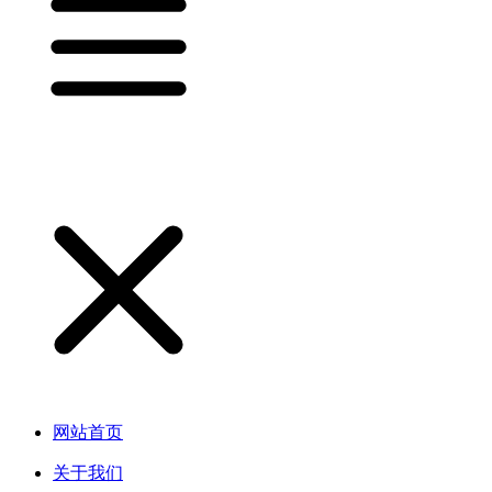
网站首页
关于我们