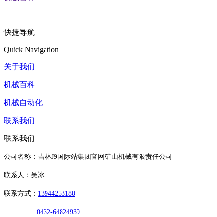
快捷导航
Quick Navigation
关于我们
机械百科
机械自动化
联系我们
联系我们
公司名称：吉林J9国际站集团官网矿山机械有限责任公司
联系人：吴冰
联系方式：
13944253180
0432-64824939