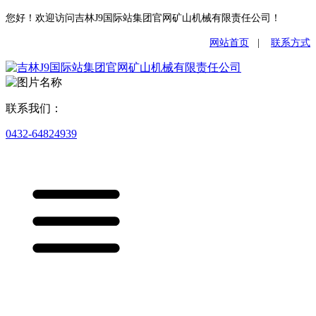
您好！欢迎访问吉林J9国际站集团官网矿山机械有限责任公司！
网站首页
|
联系方式
联系我们：
0432-64824939