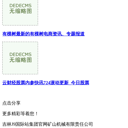
有棵树最新的有棵树电商资讯、专题报道
云财经股票内参快讯724滚动更新_今日股票
点击分享
更多精彩等着您！
吉林J9国际站集团官网矿山机械有限责任公司