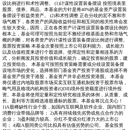
设比例进行和术性调整。 (1)计谋性设置装备摆设 按照境表里
股票、债券、商品、本基金的方针是将40%的基金资产设置装
备摆设于权益类资产。 (2)和术性调整 正在分歧的宏不雅和市
场气概下，各类资产的风险收益特征和相互间的相关性将会发
生较大变化，因而，正在各类资产计谋性设置装备摆设比例的
根本上，基金司理可按照当前宏不雅经济根基面走势和市场气
概的判断，对各类资产的计谋性设置装备摆设比例进行调整。
股票投资策略 本基金次要按照上市公司获利能力、成长能力
以及估值程度来进行个股选择。使用定性和定量相连系的方
式，分析阐发其投资价值和成长能力，确定投资标的股票，建
立投资组合。 本基金可按照投资策略需要或分歧设置装备摆
设地市场的变化，选择将部门基金资产投资于港股或选择不将
基金资产投资于港股，基金资产并非必然投资港股。 本基金
将仅通过内地取股票市场买卖互联互通机制投资于股票市场，
晦气用及格境内机构投资者(QDII)境外投资额度进行境外投
资。本基金将使用定量和定性研究相连系的体例，从质量、成
长、盈利等方面精选港股通标的股票。本基金将沉点关心！
1)A股稀缺性行业个股，如国内互联网及软件企业、国内部门
消费行业带领品牌等； 2)具有持续领先劣势或焦点合作力的
企业； 3)盈利能力较高、分红不变或分红潜力大的上市公
司； 4)取A股同类公司比拟具有估值劣势的公司。 基金投资