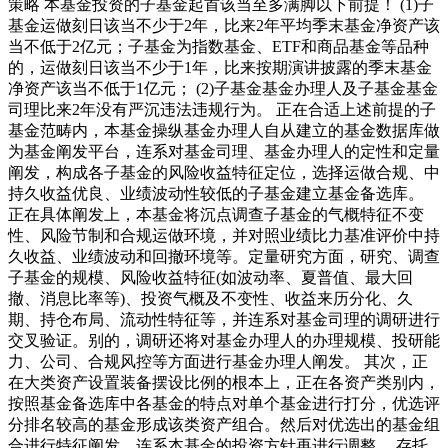
策略 本基金投资的子基金起首该当至多满脚以下前提！ (1)子
基金运做刻日该当不少于2年，比来2年平均季末基金净资产该
当不低于2亿元；子基金为指数基金、ETF和商品基金等品种
的，运做刻日该当不少于1年，比来按期演讲披露的季末基金
净资产该当不低于1亿元； (2)子基金基金办理人及子基金基金
司理比来2年没有严沉违法违规行为。 正在合适上述前提的子
基金范畴内，本基金操纵基金办理人自从建立的基金数据库做
为基金阐发平台，连系对基金司理、基金办理人的定性和定量
阐发，构成各子基金的风险收益特征定位，选择运做合规、中
持久收益优良、业绩波动性较低的子基金建立基金备选库。
正在具体阐发上，本基金将沉点调查子基金的气概特征不变
性、风险节制和合规运做环境，并对照业绩比力基准评价中持
久收益、业绩波动和回撤环境等。定量研究方面，研究、调查
子基金的规模、风险收益特征(如波动率、夏普值、最大回
撤、消息比率等)、投资气概及不变性、收益来历分化、久
期、持仓布局、流动性特征等，并连系对基金司理的调研进行
交叉验证。别的，调研还将对基金办理人的办理规模、投研能
力、公司、合规风控等方面进行基金办理人阐发。 其次，正
在大类资产设置装备摆设比例的根本上，正在各资产类别内，
按照基金备选库中各基金的特点对单个基金进行打分，优选评
分排名较高的基金形成该类资产组合。然后对优选出的基金组
合进行特征阐发，连系本基金的投资方针再进行调整。 存托