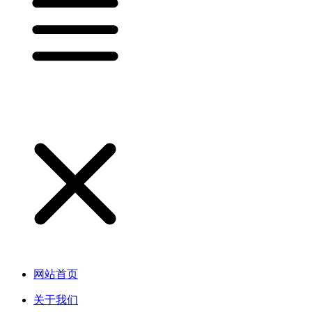
网站首页
关于我们