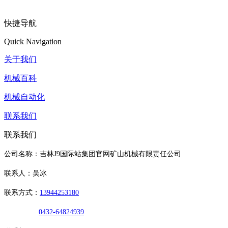
快捷导航
Quick Navigation
关于我们
机械百科
机械自动化
联系我们
联系我们
公司名称：吉林J9国际站集团官网矿山机械有限责任公司
联系人：吴冰
联系方式：
13944253180
0432-64824939