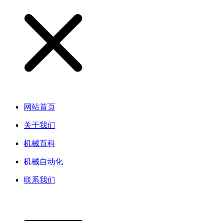
网站首页
关于我们
机械百科
机械自动化
联系我们