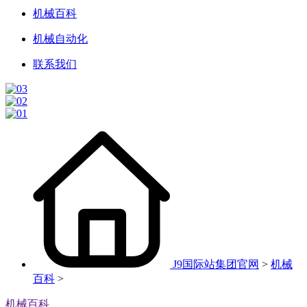
机械百科
机械自动化
联系我们
J9国际站集团官网
>
机械
百科
>
机械百科