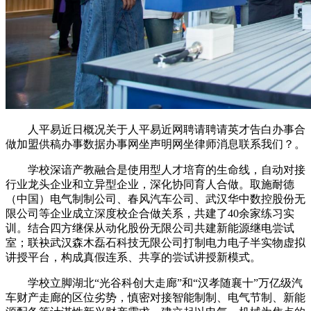
人平易近日概况关于人平易近网聘请聘请英才告白办事合
做加盟供稿办事数据办事网坐声明网坐律师消息联系我们？。
学校深谙产教融合是使用型人才培育的生命线，自动对接
行业龙头企业和立异型企业，深化协同育人合做。取施耐德
（中国）电气制制公司、春风汽车公司、武汉华中数控股份无
限公司等企业成立深度校企合做关系，共建了40余家练习实
训。结合四方继保从动化股份无限公司共建新能源继电尝试
室；联袂武汉森木磊石科技无限公司打制电力电子半实物虚拟
讲授平台，构成真假连系、共享的尝试讲授新模式。
学校立脚湖北“光谷科创大走廊”和“汉孝随襄十”万亿级汽
车财产走廊的区位劣势，慎密对接智能制制、电气节制、新能