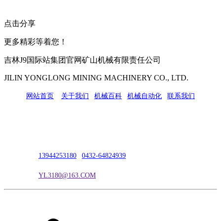
点击分享
更多精彩等着您！
吉林J9国际站集团官网矿山机械有限责任公司
JILIN YONGLONG MINING MACHINERY CO., LTD.
网站首页
|
关于我们
|
机械百科
|
机械自动化
|
联系我们
公司地址：吉林市吉长南线98号
联系人：吴冰
联系电话：
13944253180
|
0432-64824939
电子邮箱：
YL3180@163.COM